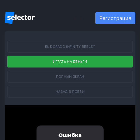
Войти
Регистрация
EL DORADO INFINITY REELS™
ИГРАТЬ НА ДЕНЬГИ
ПОЛНЫЙ ЭКРАН
НАЗАД В ЛОББИ