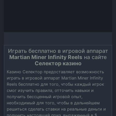
Играть бесплатно в игровой аппарат
Martian Miner Infinity Reels
на сайте
Селектор казино
Казино Селектор предоставляет возможность
играть в игровой аппарат Martian Miner Infinity
Reels бесплатно для того, чтобы каждый игрок
смог изучить правила, отточить навыки и
получить бессценный игровой опыт,
необходимый для того, чтобы в дальнейшем
решиться сделать ставки на реальные деньги и
получить настоящий приз, выраженный в $