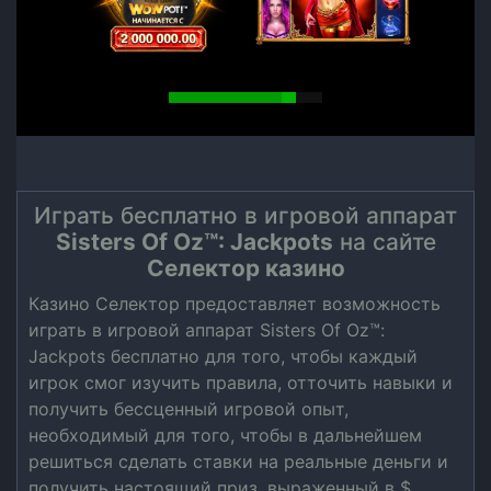
Играть бесплатно в игровой аппарат
Sisters Of Oz™: Jackpots
на сайте
Селектор казино
Казино Селектор предоставляет возможность
играть в игровой аппарат Sisters Of Oz™:
Jackpots бесплатно для того, чтобы каждый
игрок смог изучить правила, отточить навыки и
получить бессценный игровой опыт,
необходимый для того, чтобы в дальнейшем
решиться сделать ставки на реальные деньги и
получить настоящий приз, выраженный в $